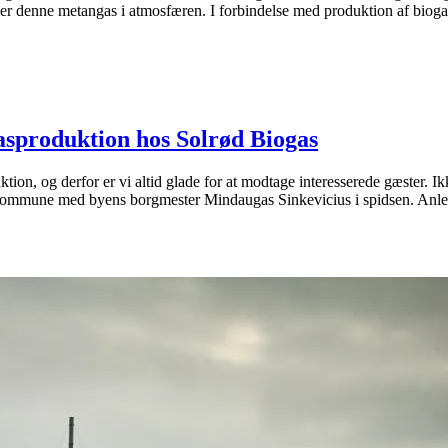
ner denne metangas i atmosfæren. I forbindelse med produktion af bioga
gasproduktion hos Solrød Biogas
tion, og derfor er vi altid glade for at modtage interesserede gæster. I
 Kommune med byens borgmester Mindaugas Sinkevicius i spidsen. Anled