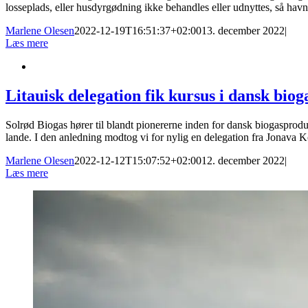
losseplads, eller husdyrgødning ikke behandles eller udnyttes, så hav
Marlene Olesen
2022-12-19T16:51:37+02:00
13. december 2022
|
Læs mere
Litauisk delegation fik kursus i dansk bio
Solrød Biogas hører til blandt pionererne inden for dansk biogasproduk
lande. I den anledning modtog vi for nylig en delegation fra Jonava
Marlene Olesen
2022-12-12T15:07:52+02:00
12. december 2022
|
Læs mere