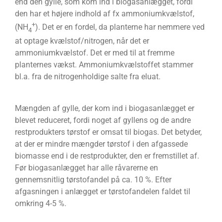
end den gylle, som kom ind i biogasanlægget, fordi
den har et højere indhold af fx ammoniumkvælstof,
+
(NH
). Det er en fordel, da planterne har nemmere ved
4
at optage kvælstof/nitrogen, når det er
ammoniumkvælstof. Det er med til at fremme
planternes vækst. Ammoniumkvælstoffet stammer
bl.a. fra de nitrogenholdige salte fra eluat.
Mængden af gylle, der kom ind i biogasanlægget er
blevet reduceret, fordi noget af gyllens og de andre
restprodukters tørstof er omsat til biogas. Det betyder,
at der er mindre mængder tørstof i den afgassede
biomasse end i de restprodukter, den er fremstillet af.
Før biogasanlægget har alle råvarerne en
gennemsnitlig tørstofandel på ca. 10 %. Efter
afgasningen i anlægget er tørstofandelen faldet til
omkring 4-5 %.