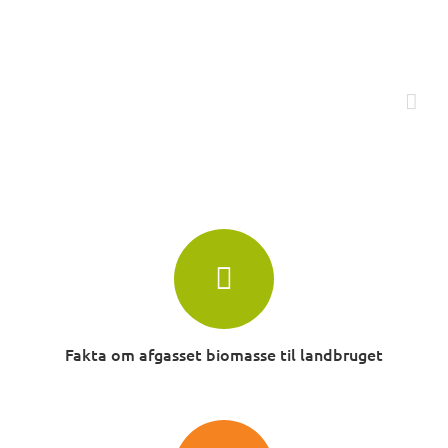
Skip
to
content
Fakta om afgasset biomasse til landbruget