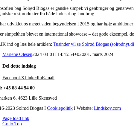
losofien bag Solrød Biogas er ganske simpel: vi genbruger og genanven
ganiske restprodukter fra både industri og landbrug.
 har udviklet os meget siden begyndelsen i 2015 og har høje ambitioner
 er simpelthen blevet en international showcase – det gode eksempel, den
IK ind og læs hele artiklen:
Tusinder vil se Solrød Biogas (solrodnyt.d
Marlene Olesen
2024-03-01T14:45:54+02:00
1. marts 2024
|
Del dette indslag
Facebook
X
LinkedIn
E-mail
l: +45 88 44 54 00
arken 6, 4623 Lille Skensved
16-2023 Solrød Biogas I
Cookiepolitik
I Website:
Lindskov.com
Page load link
Go to Top