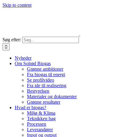
Skip to content
Søg efter:
Nyheder
Om Solrød Biogas
Grønne ambitioner
Fra biogas til energi
Se profilvideo
Fra ide til realisering
Bestyrelsen
Materialer og dokumenter
Grønne resultater
Hvad er biogas?
Miljø & Klima
Teknikken bag
Processen
Leverandører
Input og output