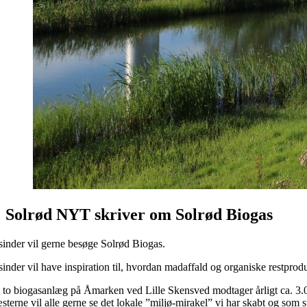
Solrød NYT skriver om Solrød Biogas
sinder vil gerne besøge Solrød Biogas.
inder vil have inspiration til, hvordan madaffald og organiske restprodu
 to biogasanlæg på Åmarken ved Lille Skensved modtager årligt ca. 3.000 
sterne vil alle gerne se det lokale ”miljø-mirakel” vi har skabt og som s