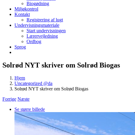
Biogødning
Miljøkontrol
Kontakt
Registrering af lugt
Undervisningsmateriale
Start undervisningen
Lærervejledning
Ordbog
Sprog
Solrød NYT skriver om Solrød Biogas
Hjem
Uncategorized @da
Solrød NYT skriver om Solrød Biogas
Forrige
Næste
Se større billede