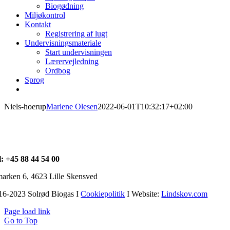
Biogødning
Miljøkontrol
Kontakt
Registrering af lugt
Undervisningsmateriale
Start undervisningen
Lærervejledning
Ordbog
Sprog
Niels-hoerup
Marlene Olesen
2022-06-01T10:32:17+02:00
l: +45 88 44 54 00
arken 6, 4623 Lille Skensved
16-2023 Solrød Biogas I
Cookiepolitik
I Website:
Lindskov.com
Page load link
Go to Top