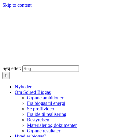
Skip to content
Søg efter:
Nyheder
Om Solrød Biogas
Grønne ambitioner
Fra biogas til energi
Se profilvideo
Fra ide til realisering
Bestyrelsen
Materialer og dokumenter
Grønne resultater
Hvad er biogas?