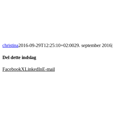
christina
2016-09-29T12:25:10+02:00
29. september 2016
|
Del dette indslag
Facebook
X
LinkedIn
E-mail