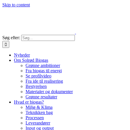
Skip to content
Søg efter:
Nyheder
Om Solrød Biogas
Grønne ambitioner
Fra biogas til energi
Se profilvideo
Fra ide til realisering
Bestyrelsen
Materialer og dokumenter
Grønne resultater
Hvad er biogas?
Miljø & Klima
Teknikken bag
Processen
Leverandører
Input og output