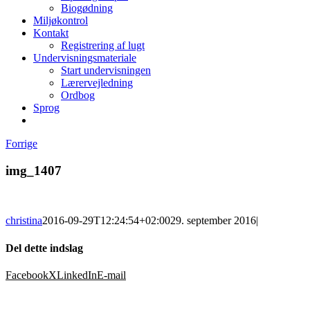
Biogødning
Miljøkontrol
Kontakt
Registrering af lugt
Undervisningsmateriale
Start undervisningen
Lærervejledning
Ordbog
Sprog
Forrige
img_1407
christina
2016-09-29T12:24:54+02:00
29. september 2016
|
Del dette indslag
Facebook
X
LinkedIn
E-mail