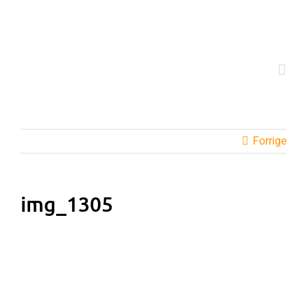
Skip
to
content
Forrige
img_1305