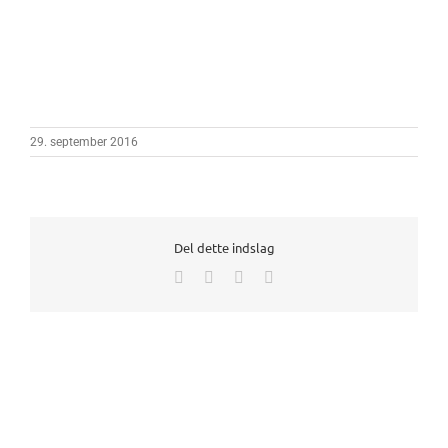
29. september 2016
Del dette indslag
Facebook
X
LinkedIn
E-
mail