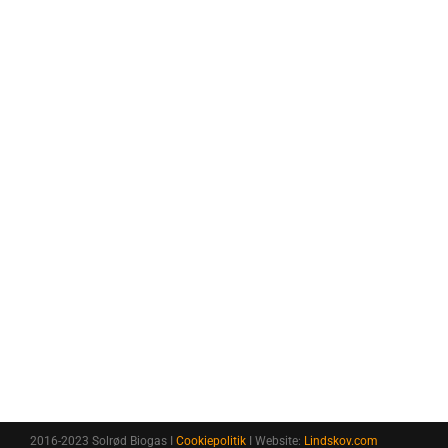
Tel: +45 88 44 54 00
Åmarken 6, 4623 Lille Skensved
2016-2023 Solrød Biogas I
Cookiepolitik
I Website:
Lindskov.com