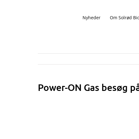
Skip
to
Nyheder
Om Solrød Bi
content
Power-ON Gas besøg på